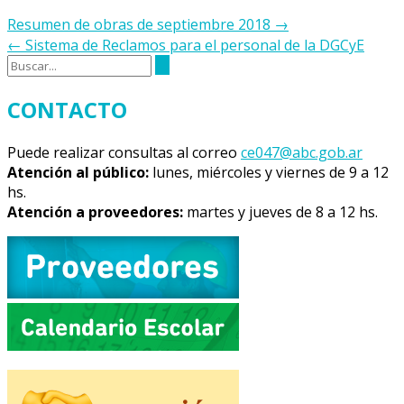
Navegación
Resumen de obras de septiembre 2018
→
de
←
Sistema de Reclamos para el personal de la DGCyE
la
entrada
CONTACTO
Puede realizar consultas al correo
ce047@abc.gob.ar
Atención al público:
lunes, miércoles y viernes de 9 a 12
hs.
Atención a proveedores:
martes y jueves de 8 a 12 hs.