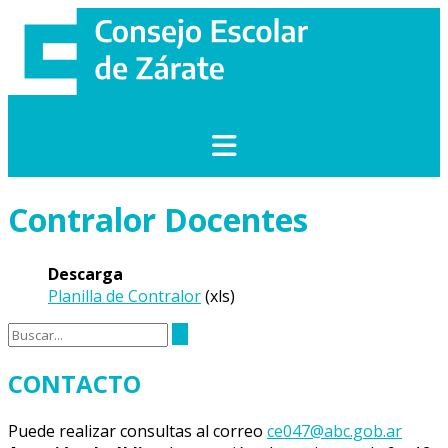
Saltar
al
contenido
Contralor Docentes
Descarga
Planilla de Contralor
(xls)
CONTACTO
Puede realizar consultas al correo
ce047@abc.gob.ar